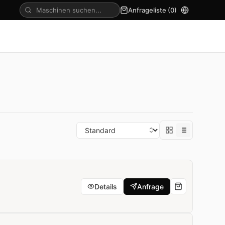
Anfrageliste (
0
)
Details
Anfrage