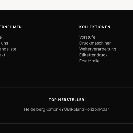
ERNEHMEN
KOLLEKTIONEN
e
Vorstufe
 uns
Druckmaschinen
andsliste
Weiterverarbeitung
akt
Etikettendruck
Ersatzteile
TOP HERSTELLER
Heidelberg
Komori
RYOBI
Roland
Horizon
Polar