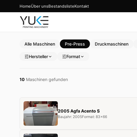
Home
Über uns
Bestandsliste
Kontakt
Alle Maschinen
Pre-Press
Druckmaschinen
Hersteller
Format
10
Maschinen gefunden
2005 Agfa Acento S
Baujahr: 2005
Format: 83x66