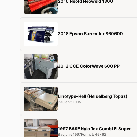
2010 Neold Neoweld 1300
2018 Epson Surecolor S60600
2012 OCE ColorWave 600 PP
Linotype-Hell (Heidelberg Topaz)
Baujahr: 1995
1997 BASF Nyloflex Combi FI Super
Baujahr: 1997
Format: 46x62