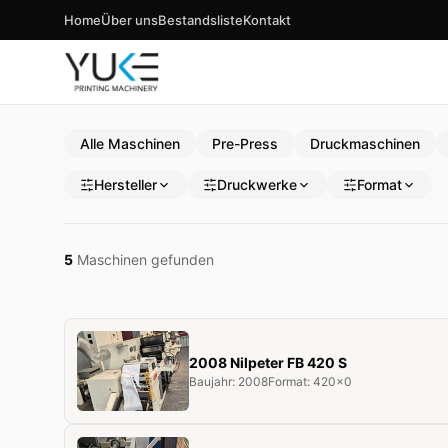
Home
Über uns
Bestandsliste
Kontakt
Alle Maschinen
Pre-Press
Druckmaschinen
Hersteller
Druckwerke
Format
5
Maschinen gefunden
2008 Nilpeter FB 420 S
Baujahr: 2008
Format: 420x0