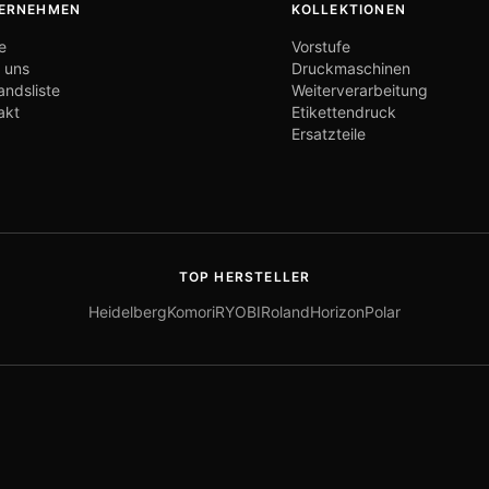
ERNEHMEN
KOLLEKTIONEN
e
Vorstufe
 uns
Druckmaschinen
andsliste
Weiterverarbeitung
akt
Etikettendruck
Ersatzteile
TOP HERSTELLER
Heidelberg
Komori
RYOBI
Roland
Horizon
Polar