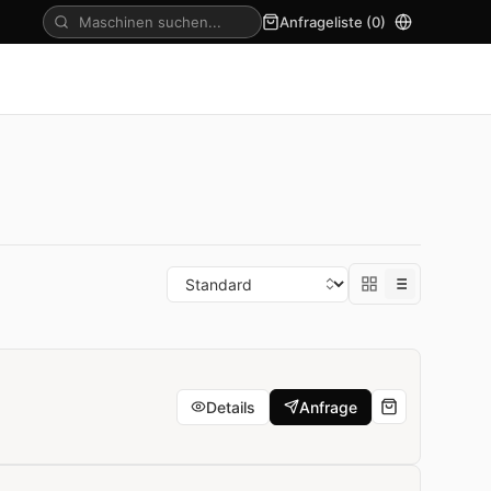
Anfrageliste (
0
)
Details
Anfrage