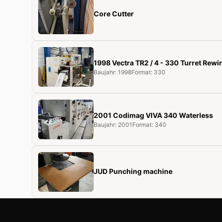
Core Cutter
1998 Vectra TR2 / 4 - 330 Turret Rewi
Baujahr: 1998
Format: 330
2001 Codimag VIVA 340 Waterless
Baujahr: 2001
Format: 340
JUD Punching machine